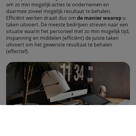
om zo min mogelijk acties te ondernemen en
daarmee zoveel mogelijk resultaat te behalen.
Efficiënt werken draait dus om
de manier waarop
u
taken uitvoert. De meeste bedrijven streven naar een
situatie waarin het personeel met zo min mogelijk tijd,
inspanning en middelen (efficiënt) de juiste taken
uitvoert om het gewenste resultaat te behalen
(effectief).