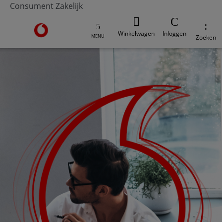
Consument
Zakelijk
Ga naar de Vodafone homepage
Winkelwagen
Inloggen
MENU
Zoeken