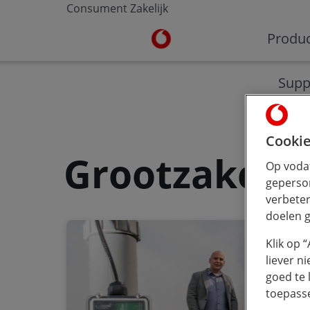
Consument
Zakelijk
Ga naar de Vodafone homepa
Produ
V-Hub
Moderne werkplek
Veilig werken
Supp
Cookie
Grootzakelij
Op vodaf
geperson
verbeter
doelen g
Klik op 
liever n
goed te 
toepass