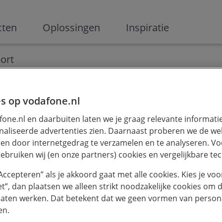
ge
cten
Oplossingen
Inspiratie
Digitalisering
Ondernemen
Digital marketing
Innovati
ort
s op vodafone.nl
k
one.nl en daarbuiten laten we je graag relevante informati
aliseerde advertenties zien. Daarnaast proberen we de web
en door internetgedrag te verzamelen en te analyseren. Vo
ebruiken wij (en onze partners) cookies en vergelijkbare te
“Accepteren” als je akkoord gaat met alle cookies. Kies je voo
iet”, dan plaatsen we alleen strikt noodzakelijke cookies om 
laten werken. Dat betekent dat we geen vormen van persona
en.