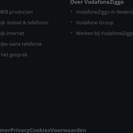
Over VodafoneZiggo
 MKB producten
VodafoneZiggo in Nederl
ijk mobiel & telefoons
Vodafone Group
ijk internet
Werken bij VodafoneZigg
ijke vaste telefonie
t het gesprek
imer
Privacy
Cookies
Voorwaarden