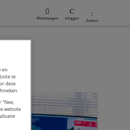
Winkelwagen
Inloggen
Zoeken
e
Duurzaamheid
e en
site te
or deze
chnieken.
r “Nee,
de website
lisatie