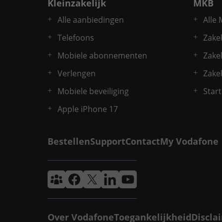
Kleinzakelijk
MKB
Vodafone. Dé oplossing voor
Alle aanbiedingen
Alle
sensoren op moeilijk bereikbare
locaties waarbij lange batterijduur
Telefoons
Zakel
van belang is.
Mobiele abonnementen
Zakel
Verlengen
Zakel
Mobiele beveiliging
Star
Apple iPhone 17
Bestellen
Support
Contact
My Vodafone
Vodafone & Ziggo Community
Vodafone Facebook
Vodafone X
VodafoneZiggo LinkedIn
Vodafone YouTube
Over Vodafone
Toegankelijkheid
Discla