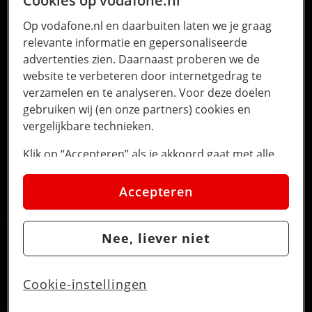
Cookies op vodafone.nl
Op vodafone.nl en daarbuiten laten we je graag
relevante informatie en gepersonaliseerde
advertenties zien. Daarnaast proberen we de
website te verbeteren door internetgedrag te
verzamelen en te analyseren. Voor deze doelen
gebruiken wij (en onze partners) cookies en
vergelijkbare technieken.
Klik op “Accepteren” als je akkoord gaat met alle
cookies. Kies je voor “Nee, liever niet”, dan
plaatsen we alleen strikt noodzakelijke cookies om
Accepteren
de website goed te laten werken. Dat betekent dat
we geen vormen van personalisatie toepassen.
Nee, liever niet
Via cookie instellingen kan je zelf bepalen welke
cookies worden geplaatst. Je kan je keuze altijd
wijzigen of intrekken op de
cookies pagina
. In ons
Cookie-instellingen
privacy beleid
lees je meer over hoe we omgaan