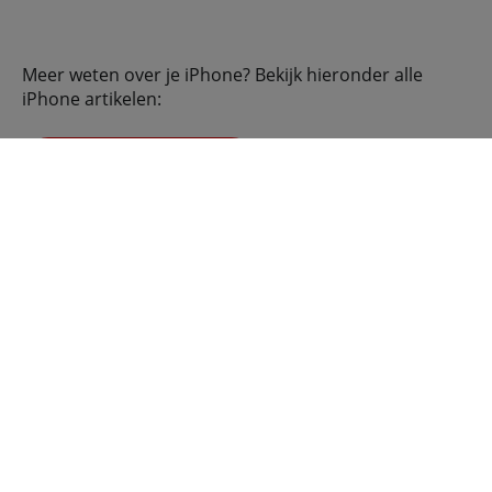
Meer weten over je iPhone? Bekijk hieronder alle
iPhone artikelen:
Alle iPhone artikelen
Meer iPhone
iPhone modellen
iPhone 17