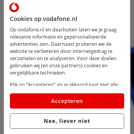
Cookies op vodafone.nl
Op vodafone.nl en daarbuiten laten we je graag
relevante informatie en gepersonaliseerde
advertenties zien. Daarnaast proberen we de
website te verbeteren door internetgedrag te
verzamelen en te analyseren. Voor deze doelen
gebruiken wij (en onze partners) cookies en
vergelijkbare technieken.
Klik op “Accepteren” als je akkoord gaat met alle
cookies. Kies je voor “Nee, liever niet”, dan
plaatsen we alleen strikt noodzakelijke cookies om
Accepteren
de website goed te laten werken. Dat betekent dat
we geen vormen van personalisatie toepassen.
Nee, liever niet
Via cookie instellingen kan je zelf bepalen welke
cookies worden geplaatst. Je kan je keuze altijd