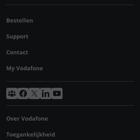
Bestellen
Support
Contact
My Vodafone
Vodafone & Ziggo Community
Vodafone Facebook
Vodafone X
VodafoneZiggo LinkedIn
Vodafone YouTube
Over Vodafone
Toegankelijkheid