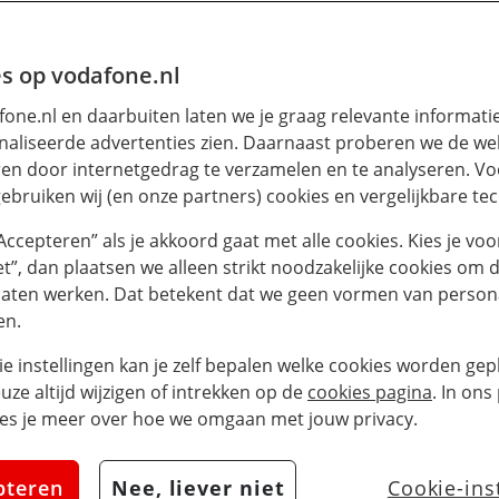
blokkeren van een 
s op vodafone.nl
one.nl en daarbuiten laten we je graag relevante informati
rgt ervoor dat je geen belletjes, berichten of ande
aliseerde advertenties zien. Daarnaast proberen we de web
eerd krijgt hier geen melding van, maar zal simpelweg
en door internetgedrag te verzamelen en te analyseren. Vo
je herhaaldelijk ongewenste telefoontjes ontvangt.
ebruiken wij (en onze partners) cookies en vergelijkbare te
“Accepteren” als je akkoord gaat met alle cookies. Kies je voo
 blokkeren op een 
iet”, dan plaatsen we alleen strikt noodzakelijke cookies om 
laten werken. Dat betekent dat we geen vormen van persona
en.
contactenlijst als onbekende telefoonnummers blokke
ie instellingen kan je zelf bepalen welke cookies worden gepl
t meer bellen, FaceTimen of een bericht sturen via 
euze altijd wijzigen of intrekken op de
cookies pagina
. In ons
n op iPhone
es je meer over hoe we omgaan met jouw privacy.
contactenlijst blokkeren? Dan werkt dat als volgt:
pteren
Nee, liever niet
Cookie-ins