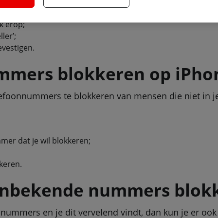
ten’;
k erop;
ler’;
evestigen.
mmers blokkeren op iPho
efoonnummers te blokkeren van mensen die niet in je 
mmer dat je wil blokkeren;
keren.
onbekende nummers blok
nummers en je dit vervelend vindt, dan kun je er oo