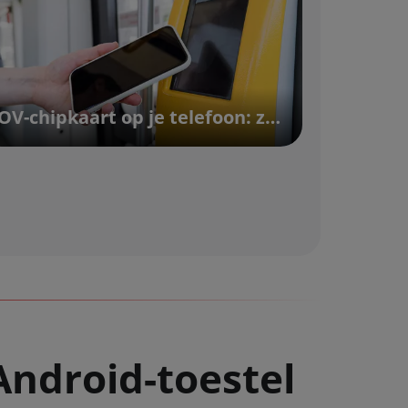
OV-chipkaart op je telefoon: zo werkt dat | Vodafone
ndroid-toestel