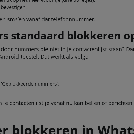
n tik op het meer-icoontje (drie bolletjes);
 bevestigen.
n en sms’en vanaf dat telefoonnummer.
 standaard blokkeren op
n door nummers die niet in je contactenlijst staan? 
droid-toestel. Dat werkt als volgt:
op ‘Geblokkeerde nummers’;
e contactenlijst je vanaf nu kan bellen of berichten.
 blokkeren in Wha