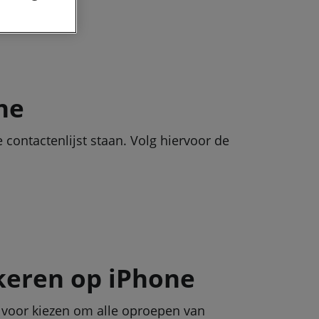
ne
contactenlijst staan. Volg hiervoor de
keren op iPhone
k voor kiezen om alle oproepen van