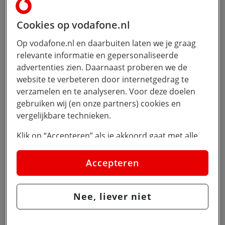
Cookies op vodafone.nl
Top performance met de krachtige Tensor
Op vodafone.nl en daarbuiten laten we je graag
G5 chip
relevante informatie en gepersonaliseerde
advertenties zien. Daarnaast proberen we de
website te verbeteren door internetgedrag te
verzamelen en te analyseren. Voor deze doelen
gebruiken wij (en onze partners) cookies en
Android besturingssysteem inclusief 7 jaar
vergelijkbare technieken.
updates
Klik op “Accepteren” als je akkoord gaat met alle
cookies. Kies je voor “Nee, liever niet”, dan
plaatsen we alleen strikt noodzakelijke cookies om
Accepteren
de website goed te laten werken. Dat betekent dat
we geen vormen van personalisatie toepassen.
Gemini. Je ingebouwde AI-assistent
Nee, liever niet
Via cookie instellingen kan je zelf bepalen welke
cookies worden geplaatst. Je kan je keuze altijd