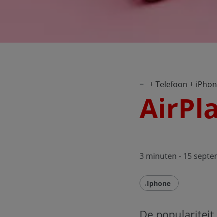
Telefoon
iPho
AirPl
3 minuten
- 15 sept
Iphone
De populariteit