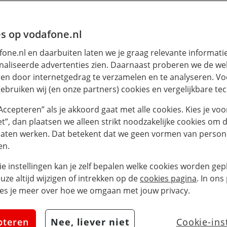
s op vodafone.nl
one.nl en daarbuiten laten we je graag relevante informati
aliseerde advertenties zien. Daarnaast proberen we de web
en door internetgedrag te verzamelen en te analyseren. Vo
ebruiken wij (en onze partners) cookies en vergelijkbare te
“Accepteren” als je akkoord gaat met alle cookies. Kies je voo
iet”, dan plaatsen we alleen strikt noodzakelijke cookies om 
laten werken. Dat betekent dat we geen vormen van persona
en.
ie instellingen kan je zelf bepalen welke cookies worden gepl
euze altijd wijzigen of intrekken op de
cookies pagina
. In ons
es je meer over hoe we omgaan met jouw privacy.
pteren
Nee, liever niet
Cookie-ins