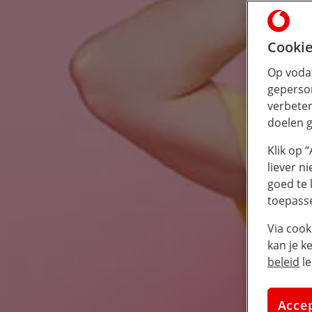
Cookie
Op vodaf
geperson
verbeter
doelen g
Klik op 
liever n
goed te 
toepass
Via cook
kan je k
beleid
le
Acce