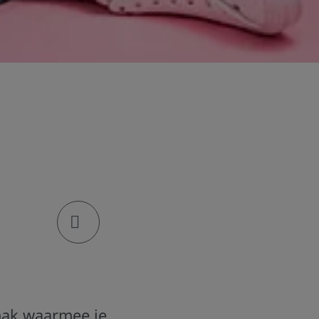
klik om de deellinks te openen
mak waarmee je,