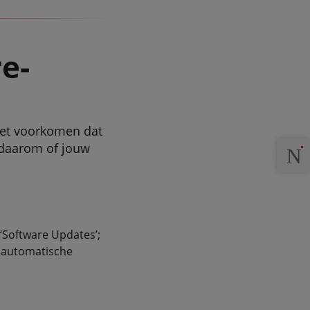
re-
het voorkomen dat
r daarom of jouw
 ‘Software Updates’;
f automatische