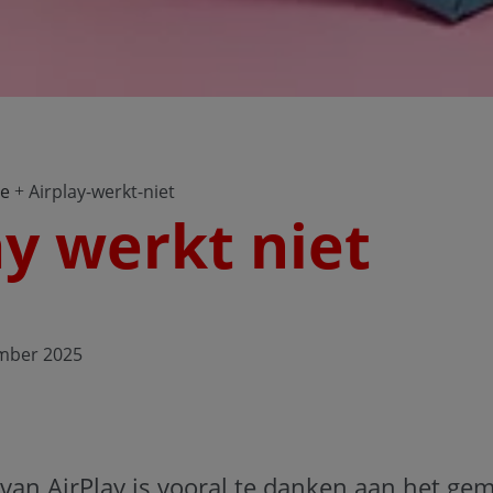
ne
Airplay-werkt-niet
ay werkt niet
ember 2025
 van AirPlay is vooral te danken aan het ge