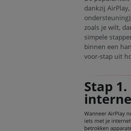
dankzij AirPlay
ondersteuning)
zoals je wilt, d
simpele stappe
binnen een han
voor-stap uit h
Stap 1.
intern
Wanneer AirPlay nor
iets met je interne
betrokken apparate