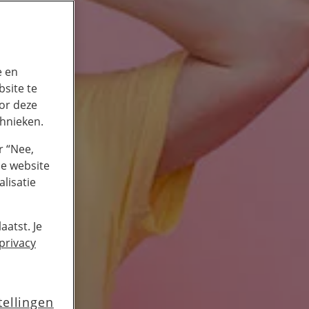
e en
site te
or deze
chnieken.
r “Nee,
de website
lisatie
aatst. Je
privacy
tellingen