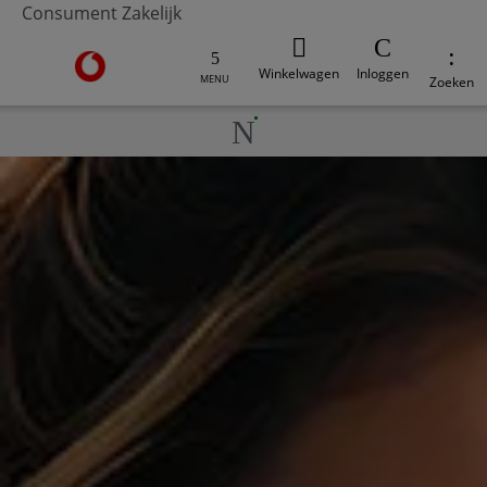
Consument
Zakelijk
Ga naar de Vodafone homepage
Winkelwagen
Inloggen
MENU
Zoeken