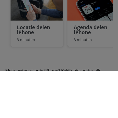
Locatie delen
Agenda delen
iPhone
iPhone
3 minuten
3 minuten
Meer weten over je iPhone? Bekijk hieronder alle
iPhone artikelen:
Alle iPhone artikelen