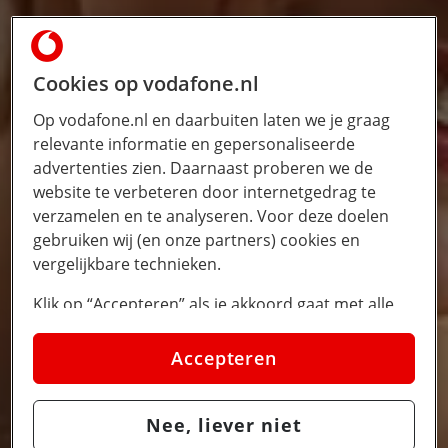
Cookies op vodafone.nl
Op vodafone.nl en daarbuiten laten we je graag
relevante informatie en gepersonaliseerde
advertenties zien. Daarnaast proberen we de
website te verbeteren door internetgedrag te
verzamelen en te analyseren. Voor deze doelen
gebruiken wij (en onze partners) cookies en
vergelijkbare technieken.
Klik op “Accepteren” als je akkoord gaat met alle
cookies. Kies je voor “Nee, liever niet”, dan
plaatsen we alleen strikt noodzakelijke cookies om
Accepteren
de website goed te laten werken. Dat betekent dat
we geen vormen van personalisatie toepassen.
Nee, liever niet
Via cookie instellingen kan je zelf bepalen welke