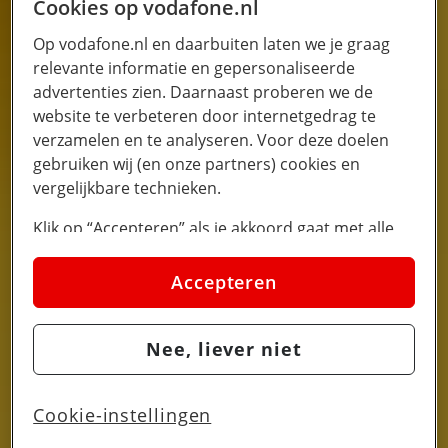
Cookies op vodafone.nl
Op vodafone.nl en daarbuiten laten we je graag
relevante informatie en gepersonaliseerde
advertenties zien. Daarnaast proberen we de
website te verbeteren door internetgedrag te
verzamelen en te analyseren. Voor deze doelen
gebruiken wij (en onze partners) cookies en
vergelijkbare technieken.
Klik op “Accepteren” als je akkoord gaat met alle
cookies. Kies je voor “Nee, liever niet”, dan
plaatsen we alleen strikt noodzakelijke cookies om
Accepteren
de website goed te laten werken. Dat betekent dat
we geen vormen van personalisatie toepassen.
Nee, liever niet
Via cookie instellingen kan je zelf bepalen welke
cookies worden geplaatst. Je kan je keuze altijd
wijzigen of intrekken op de
cookies pagina
. In ons
Cookie-instellingen
privacy beleid
lees je meer over hoe we omgaan