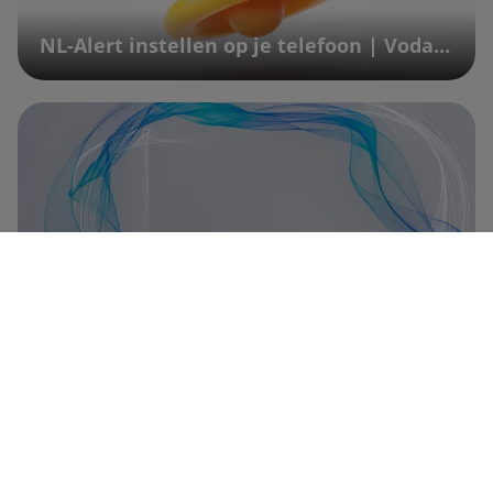
NL-Alert instellen op je telefoon | Vodafone
Telefoon doorschakelen: zo doe je dat! | Vodafone
Alle telefoon artikelen