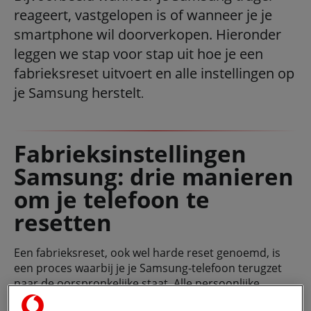
reageert, vastgelopen is of wanneer je je
smartphone wil doorverkopen. Hieronder
leggen we stap voor stap uit hoe je een
fabrieksreset uitvoert en alle instellingen op
je Samsung herstelt
.
Fabrieksinstellingen
Samsung: drie manieren
om je telefoon te
resetten
Een fabrieksreset, ook wel harde reset genoemd, is
een proces waarbij je je Samsung-telefoon terugzet
naar de oorspronkelijke staat. Alle persoonlijke
gegevens, apps, instellingen en bestanden worden