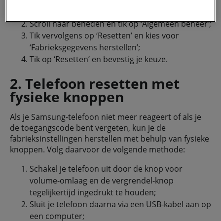
privacy beleid
lees je meer over hoe we omgaan
Open de Instellingen-app op je telefoon;
met jouw privacy.
Scroll naar beneden en tik op ‘Algemeen beheer’;
Tik vervolgens op ‘Resetten’ en kies voor
‘Fabrieksgegevens herstellen’;
Tik op ‘Resetten’ en bevestig je keuze.
2. Telefoon resetten met
fysieke knoppen
Als je Samsung-telefoon niet meer reageert of als je
de toegangscode bent vergeten, kun je de
fabrieksinstellingen herstellen met behulp van fysieke
knoppen. Volg daarvoor de volgende methode:
Schakel je telefoon uit door de knop voor
volume-omlaag en de vergrendel-knop
tegelijkertijd ingedrukt te houden;
Sluit je telefoon daarna via een USB-kabel aan op
een computer;