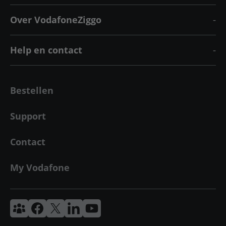
Over VodafoneZiggo
Help en contact
Bestellen
Support
Contact
My Vodafone
Vodafone & Ziggo Community
Vodafone Facebook
Vodafone X
VodafoneZiggo LinkedIn
Vodafone YouTube