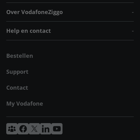
Over VodafoneZiggo
Help en contact
Bestellen
Support
Contact
My Vodafone
Vodafone & Ziggo Community
Vodafone Facebook
Vodafone X
VodafoneZiggo LinkedIn
Vodafone YouTube