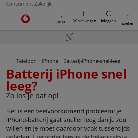
Consument
Zakelijk
Ga naar de Vodafone homepage
Winkelwagen
Inloggen
MENU
Zoeken
Telefoon
iPhone
Batterij-iPhone-snel-leeg
Batterij iPhone snel
leeg?
Zo los je dat op!
Het is een veelvoorkomend probleem: je
iPhone-batterij gaat sneller leeg dan je zou
willen en je moet daardoor vaak tussentijds
opladen. Hieronder lees je de belangrijkste