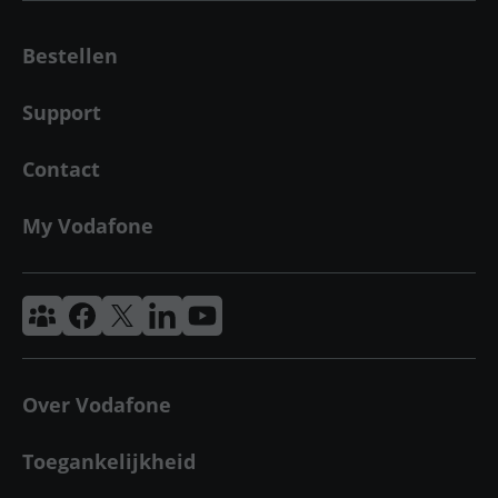
Bestellen
Support
Contact
My Vodafone
Vodafone & Ziggo Community
Vodafone Facebook
Vodafone X
VodafoneZiggo LinkedIn
Vodafone YouTube
Over Vodafone
Toegankelijkheid