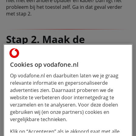
niet met een andere oplader en kabel? Dan ligt het
probleem bij het toestel zelf. Ga in dat geval verder
met stap 2.
Stap 2. Maak de
oplaadpoort van je
iPhone schoon
Cookies op vodafone.nl
Als er vuil en stof in de oplaadpoort van je iPhone zit,
Op vodafone.nl en daarbuiten laten we je graag
dan kan de oplader niet goed verbinden met je
relevante informatie en gepersonaliseerde
telefoon. Gelukkig kun je de oplaadpoort eenvoudig
advertenties zien. Daarnaast proberen we de
schoonmaken. Volg de onderstaande stappen om de
website te verbeteren door internetgedrag te
oplaadpoort van je iPhone veilig schoon te maken:
verzamelen en te analyseren. Voor deze doelen
Zorg dat je iPhone uitgeschakeld is;
gebruiken wij (en onze partners) cookies en
Pak een schone tandenstoker of satéprikker;
vergelijkbare technieken.
Beweeg de tandenstoker of satéprikker
Klik op “Accepteren” als je akkoord gaat met alle
voorzichtig rond in de oplaadpoort om vuil los te