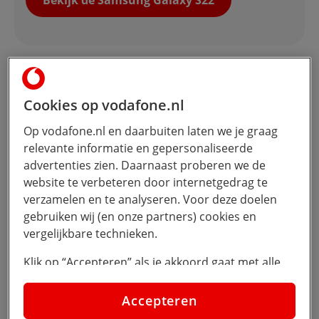
Bekijk de Samsung Galaxy S22
Koop de Galaxy S22 Ultra
Cookies op vodafone.nl
als je:
Op vodafone.nl en daarbuiten laten we je graag
een supersnelle telefoon met groter
relevante informatie en gepersonaliseerde
beeldscherm zoekt
advertenties zien. Daarnaast proberen we de
je goede foto's wilt maken
website te verbeteren door internetgedrag te
een batterij nodig hebt die zeker de hele dag
verzamelen en te analyseren. Voor deze doelen
doorkomt
gebruiken wij (en onze partners) cookies en
vergelijkbare technieken.
Bekijk de Samsung Galaxy S22+
Klik op “Accepteren” als je akkoord gaat met alle
cookies. Kies je voor “Nee, liever niet”, dan
plaatsen we alleen strikt noodzakelijke cookies om
Accepteren
de website goed te laten werken. Dat betekent dat