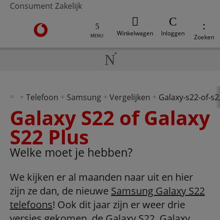
Consument
Zakelijk
Ga naar de Vodafone homepage
Winkelwagen
Inloggen
MENU
Zoeken
Telefoon
Samsung
Vergelijken
Galaxy-s22-of-s2
Galaxy S22 of Galaxy
S22 Plus
Welke moet je hebben?
We kijken er al maanden naar uit en hier
zijn ze dan, de nieuwe
Samsung Galaxy S22
telefoons
! Ook dit jaar zijn er weer drie
versies gekomen, de Galaxy S22,
Galaxy