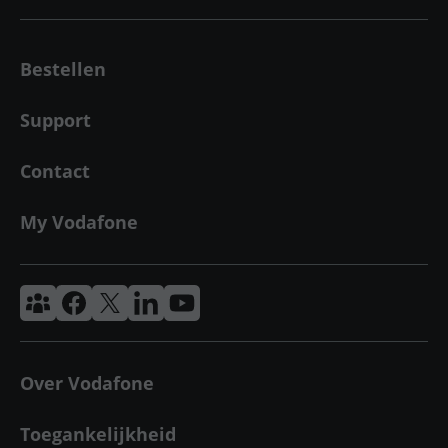
Bestellen
Support
Contact
My Vodafone
Vodafone & Ziggo Community
Vodafone Facebook
Vodafone X
VodafoneZiggo LinkedIn
Vodafone YouTube
Over Vodafone
Toegankelijkheid