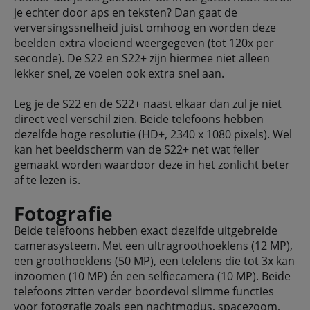
je echter door aps en teksten? Dan gaat de
verversingssnelheid juist omhoog en worden deze
beelden extra vloeiend weergegeven (tot 120x per
seconde). De S22 en S22+ zijn hiermee niet alleen
lekker snel, ze voelen ook extra snel aan.
Leg je de S22 en de S22+ naast elkaar dan zul je niet
direct veel verschil zien. Beide telefoons hebben
dezelfde hoge resolutie (HD+, 2340 x 1080 pixels). Wel
kan het beeldscherm van de S22+ net wat feller
gemaakt worden waardoor deze in het zonlicht beter
af te lezen is.
Fotografie
Beide telefoons hebben exact dezelfde uitgebreide
camerasysteem. Met een ultragroothoeklens (12 MP),
een groothoeklens (50 MP), een telelens die tot 3x kan
inzoomen (10 MP) én een selfiecamera (10 MP). Beide
telefoons zitten verder boordevol slimme functies
voor fotografie zoals een nachtmodus, spacezoom,