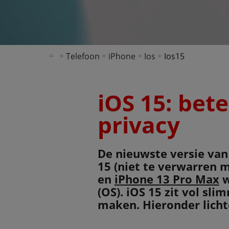
Telefoon
iPhone
Ios
Ios15
iOS 15: bet
privacy
De nieuwste versie van
15 (niet te verwarren 
en
iPhone 13 Pro Max
w
(OS). iOS 15 zit vol s
maken. Hieronder licht