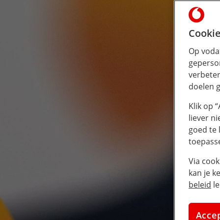
Cookie
Op vodaf
geperson
verbeter
doelen g
Klik op 
liever n
goed te 
toepass
Via cook
kan je k
beleid
le
Acce