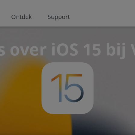
ge
Ontdek
Support
s over iOS 15 bi