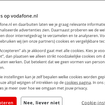
s op vodafone.nl
one.nl en daarbuiten laten we je graag relevante informati
aliseerde advertenties zien. Daarnaast proberen we de web
en door internetgedrag te verzamelen en te analyseren. Vo
ebruiken wij (en onze partners) cookies en vergelijkbare te
“Accepteren” als je akkoord gaat met alle cookies. Kies je voo
iet”, dan plaatsen we alleen strikt noodzakelijke cookies om 
laten werken. Dat betekent dat we geen vormen van persona
en.
ie instellingen kan je zelf bepalen welke cookies worden gepl
euze altijd wijzigen of intrekken op de
cookies pagina
. In ons
es je meer over hoe we omgaan met jouw privacy.
pteren
Nee, liever niet
Cookie-ins