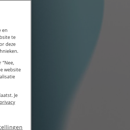
e en
site te
or deze
chnieken.
r “Nee,
de website
lisatie
aatst. Je
privacy
tellingen