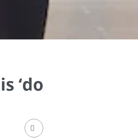
is ‘do
klik om de deellinks te openen