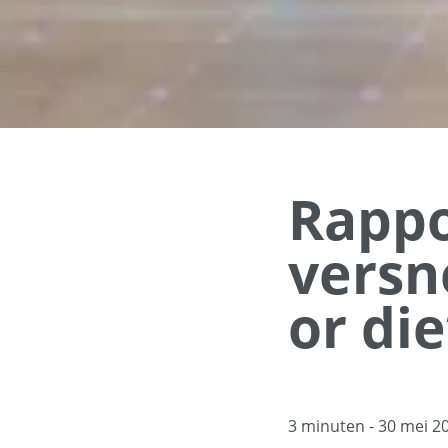
Rappo
versne
or die
3 minuten
- 30 mei 2