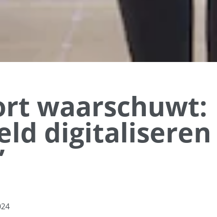
rt waarschuwt:
ld digitaliseren 
’
024