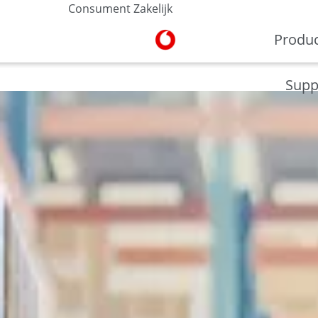
Consument
Zakelijk
Ga naar de Vodafone homepa
Produ
V-Hub
Moderne werkplek
Veilig werken
Supp