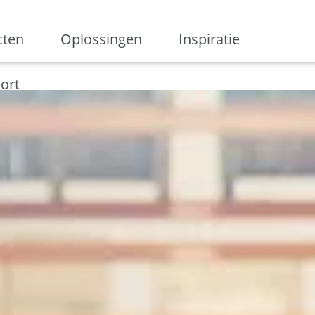
ge
cten
Oplossingen
Inspiratie
Digitalisering
Ondernemen
Digital marketing
Innovati
ort