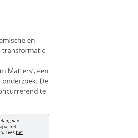
onomische en
e transformatie
m Matters’, een
t onderzoek. De
oncurrerend te
elang van
opa, het
en. Lees
het