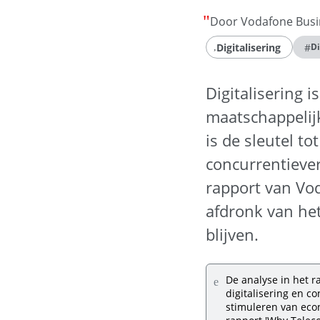
Door Vodafone Busi
Digitalisering
#
Di
Digitalisering 
maatschappelijk
is de sleutel t
concurrentieve
rapport van Vo
afdronk van he
blijven.
De analyse in het 
digitalisering en c
stimuleren van eco