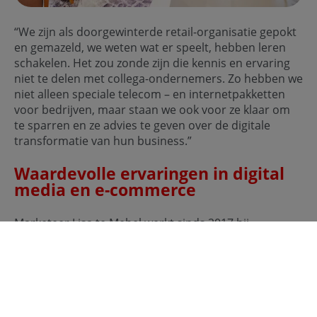
“We zijn als doorgewinterde retail-organisatie gepokt
en gemazeld, we weten wat er speelt, hebben leren
schakelen. Het zou zonde zijn die kennis en ervaring
niet te delen met collega-ondernemers. Zo hebben we
niet alleen speciale telecom – en internetpakketten
voor bedrijven, maar staan we ook voor ze klaar om
te sparren en ze advies te geven over de digitale
transformatie van hun business.”
Waardevolle ervaringen in digital
media en e-commerce
Marketeer Lisa te Mebel werkt sinds 2017 bij
VodafoneZiggo, waar ze in de loop der jaren
verschillende rollen vervulde. Ze deed waardevolle
ervaringen op in digital media en e-commerce,
waarna ze in september 2022 neerstreek op de
marketingafdeling, waar ze zich ontfermt over de
meest uiteenlopende projecten en activaties. “Geen