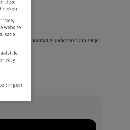
or deze
chnieken.
r “Nee,
de website
lisatie
Wil je Siri juist handmatig bedienen? Dan zet je
evice) op aan;
aatst. Je
privacy
tellingen