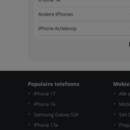
iPhone 14
Andere iPhones
iPhone Actieknop
Populaire telefoons
Mobie
iPhone 17
Alle
iPhone 16
Mobi
Samsung Galaxy S26
Sim 
iPhone 17e
Prep