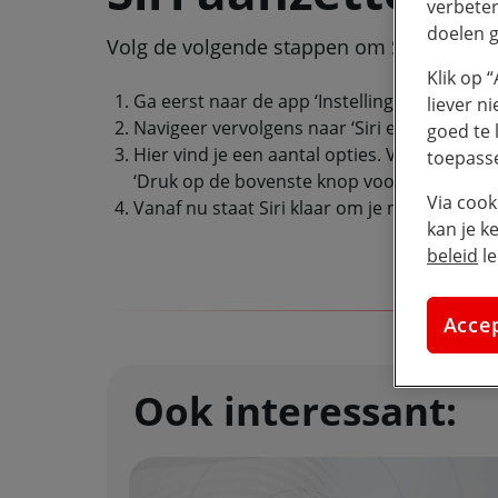
verbeter
doelen g
Volg de volgende stappen om Siri te activ
Klik op 
Ga eerst naar de app ‘Instellingen’;
liever n
Navigeer vervolgens naar ‘Siri en zoeken’;
goed te 
Hier vind je een aantal opties. Voor stembedi
toepass
‘Druk op de bovenste knop voor Siri’ of ‘Druk
Via cook
Vanaf nu staat Siri klaar om je met al je s
kan je k
beleid
le
Acce
Ook interessant: