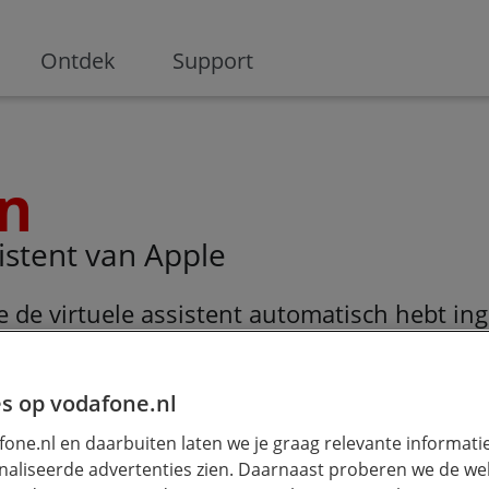
ge
Ontdek
Support
en
istent van Apple
je de virtuele assistent automatisch hebt inge
Pad, Apple Watch of Mac. Heb je dit toen niet
tap-voor-stap uit hoe je Siri aan kunt zette
s op vodafone.nl
one.nl en daarbuiten laten we je graag relevante informati
p je iPhone of iPad
aliseerde advertenties zien. Daarnaast proberen we de web