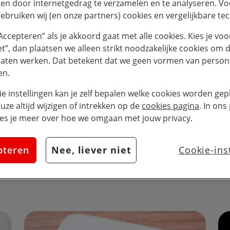
en door internetgedrag te verzamelen en te analyseren. Vo
ebruiken wij (en onze partners) cookies en vergelijkbare te
eren op je iPhone of iPad:
“Accepteren” als je akkoord gaat met alle cookies. Kies je voo
iet”, dan plaatsen we alleen strikt noodzakelijke cookies om 
laten werken. Dat betekent dat we geen vormen van persona
ening zet je het schuifje aan achter ‘Luister naar Hé, Siri’. 
en.
 op de thuisknop voor Siri’ (dit is afhankelijk van het type d
ie instellingen kan je zelf bepalen welke cookies worden gepl
praakopdrachten te helpen.
euze altijd wijzigen of intrekken op de
cookies pagina
. In ons
es je meer over hoe we omgaan met jouw privacy.
pteren
Nee, liever niet
Cookie-ins