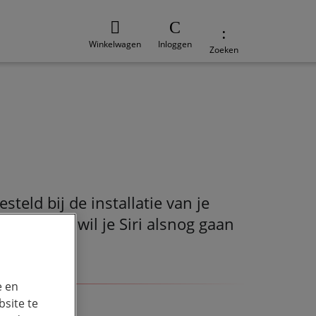
Winkelwagen
Inloggen
Zoeken
steld bij de installatie van je
 gedaan en wil je Siri alsnog gaan
n.
e en
site te