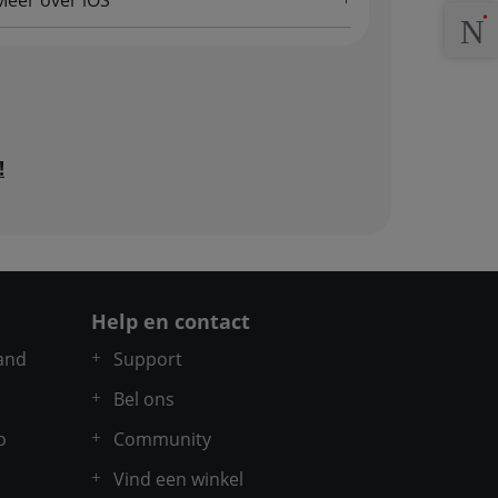
Meer over iOS
!
Help en contact
and
Support
Bel ons
o
Community
Vind een winkel