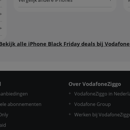
Vergelijk andere iPhones
Bekijk alle iPhone Black Friday deals bij Vodafone
l
Over VodafoneZiggo
 aanbiedingen
VodafoneZiggo in Nederl
ele abonnementen
Vodafone Group
Only
Werken bij VodafoneZigg
aid