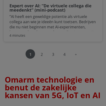
Expert over AI: “De virtuele collega die
meedenkt” (mini-podcast)
“AI heeft een geweldige potentie als virtuele
collega aan wie je ideeën kunt toetsen. Bedrijven
die nu niet beginnen met AI-experimenten,
lopen straks achterstanden op die niet meer zijn
4 minutes
in te halen”, zegt Michiel van Rijthoven, AI Expert
bij VodafoneZiggo. “Zonder doemdenken: dit is
hét moment om te leren, te proberen en fouten
te maken. Want de organisaties die volhouden,
navigeer naar rech
1
2
3
4
plukken straks de vruchten.”
Omarm technologie en
benut de zakelijke
kansen van 5G, IoT en AI