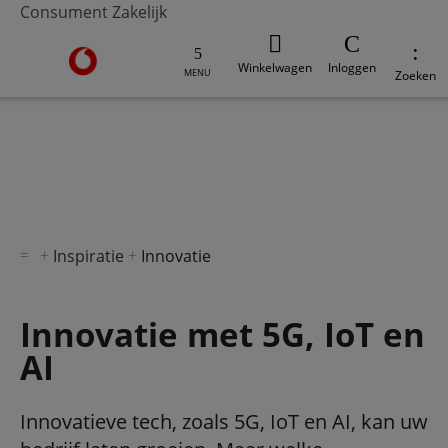
Consument
Zakelijk
Ga naar de Vodafone homepage
Winkelwagen
Inloggen
MENU
Zoeken
V-Hub
Moderne werkplek
Veilig werken
Digi
Inspiratie
Innovatie
Innovatie met 5G, IoT en
AI
Innovatieve tech, zoals 5G, IoT en AI, kan uw