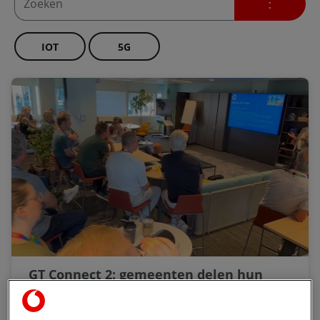
IOT
5G
GT Connect 2: gemeenten delen hun
klantcontact ervaringen
Vijfendertig gemeenten, één