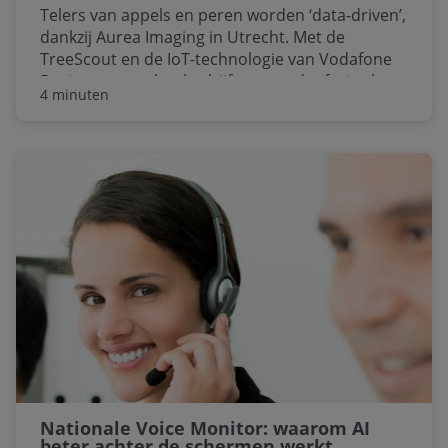
Telers van appels en peren worden ‘data-driven’,
dankzij Aurea Imaging in Utrecht. Met de
TreeScout en de IoT-technologie van Vodafone
Business zorgt het bedrijf er voor dat fruittelers
4 minuten
over de hele wereld niet langer sturen ‘op de
gok’ en op gemiddelden per boomgaard, maar
op elke individuele boom – met tot wel 10%
meer opbrengst als resultaat.
Nationale Voice Monitor: waarom AI
beter achter de schermen werkt