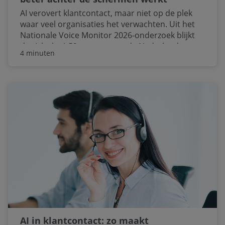
AI verovert klantcontact, maar niet op de plek
waar veel organisaties het verwachten. Uit het
Nationale Voice Monitor 2026-onderzoek blijkt
dat (slechts) 52 procent van de Nederlandse
4 minuten
consumenten openstaat voor geautomatiseerd
klantcontact, zolang het werkt. De echte
verschuiving vindt plaats achter de schermen:
van chatbot naar slimme ondersteuning. Eric
Hartmans, Klantcontact Expert bij Vodafone
Business, herkent deze uitkomsten bij diverse
organisaties.
AI in klantcontact: zo maakt