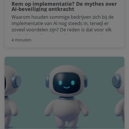
Rem op implementatie? De mythes over
AI-beveiliging ontkracht
Waarom houden sommige bedrijven zich bij de
implementatie van AI nog steeds in, terwijl er
zoveel voordelen zijn? De reden is dat voor elk
verhaal over betere resultaten er een ander
4 minuten
verhaal is over risico's. Kun je AI vertrouwelijke
gegevens toevertrouwen? De mythes rond AI
kunnen luider klinken dan de feiten. Daar doen
we wat aan, met deze Q&A.