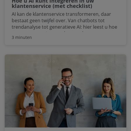
Hoe u AI kunt integreren in uw
klantenservice (met checklist)
AI kan de klantenservice transformeren, daar
bestaat geen twijfel over. Van chatbots tot
trendanalyse tot generatieve AI: hier leest u hoe
u uw customer journey kunt verbeteren.
3 minuten
Download onze gratis checklist om aan de slag
te gaan.