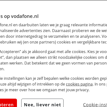
one-15-plus
iPhone 15 Plus:
s op vodafone.nl
de grote broer
one.nl en daarbuiten laten we je graag relevante informati
aliseerde advertenties zien. Daarnaast proberen we de web
en door internetgedrag te verzamelen en te analyseren. Vo
te broer van de iPhone 15. Ben je 
ebruiken wij (en onze partners) cookies en vergelijkbare te
l je liever een groter scherm? Kies
“Accepteren” als je akkoord gaat met alle cookies. Kies je voo
e!
iet”, dan plaatsen we alleen strikt noodzakelijke cookies om 
laten werken. Dat betekent dat we geen vormen van persona
en.
eer leverbaar. Bekijk de nieuwste P
ga voor een ander model uit de
iPh
ie instellingen kan je zelf bepalen welke cookies worden gepl
euze altijd wijzigen of intrekken op de
cookies pagina
. In ons
es je meer over hoe we omgaan met jouw privacy.
pteren
Nee, liever niet
Cookie-ins