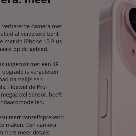
n verbeterde camera met
ltijd al verzekerd bent
le met de iPhone 15 Plus
aakt op dit gebied.
s uitgerust met een 48
 upgrade is vergeleken
 had namelijk een
ls. Hoewel de Pro-
 megapixel sensor, heeft
tandaardmodellen.
esulteert vanzelfsprekend
s te maken. Een camera
immers meer details