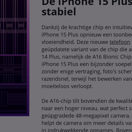
De iPhone 15 Plus
stabiel
Dankzij de krachtige chip en intuïtie
iPhone 15 Plus opnieuw een toonbee
vloeiendheid. Deze nieuwe
telefoon
geüpdatete variant van de chip die 
14 Plus, namelijk de A16 Bionic Chip
iPhone 15 Plus een bijzonder soepel
zonder enige vertraging, foto's sche
razendsnel, terwijl het bewerken van
moeiteloos verloopt.
De A16-chip tilt bovendien de kwalite
naar een hoger niveau, wat perfect
geüpgradede 48-megapixel camera. 
helpt de camera om meer details vast
in indrukwekkende opnames. Bovendi