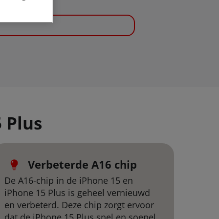
5 Plus
Verbeterde A16 chip
De A16-chip in de iPhone 15 en
iPhone 15 Plus is geheel vernieuwd
en verbeterd. Deze chip zorgt ervoor
dat de iPhone 15 Plus snel en soepel