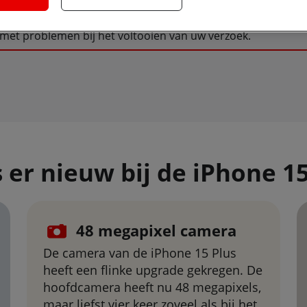
et problemen bij het voltooien van uw verzoek.
s er nieuw bij de iPhone 1
48 megapixel camera
De camera van de iPhone 15 Plus
heeft een flinke upgrade gekregen. De
hoofdcamera heeft nu 48 megapixels,
maar liefst vier keer zoveel als bij het