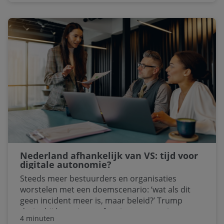
om de risico’s (meer) te spreiden. Om exit-
mogelijkheden in te bouwen én te voorkomen
dat één wijziging de hele operatie platlegt.
Nederland afhankelijk van VS: tijd voor
digitale autonomie?
Steeds meer bestuurders en organisaties
worstelen met een doemscenario: ‘wat als dit
geen incident meer is, maar beleid?’ Trump
dreigt bij het minste of geringste met nieuwe
4 minuten
‘tariffs’ en gebruikt handel als ruilmiddel.