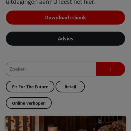
uitdagingen aan? U leest het hier!
Download e-book
Advies
Fit For The Future
Retail
Online verkopen