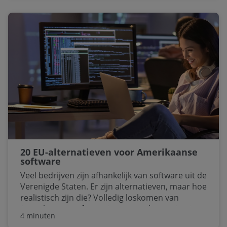
Dennis Kleinloog, Directeur B2C Sales bij
VodafoneZiggo. “We kijken naar elke winkel en
optimaliseren defootprint om onze klanten nog
beter te bedienen.”
20 EU-alternatieven voor Amerikaanse
software
Veel bedrijven zijn afhankelijk van software uit de
Verenigde Staten. Er zijn alternatieven, maar hoe
realistisch zijn die? Volledig loskomen van
Amerikaanse software is voor veel organisaties
4 minuten
nu nog niet realistisch. Toch is het goed mogelijk