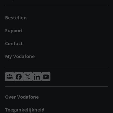
Bestellen
Support
Contact
My Vodafone
Vodafone & Ziggo Community
Vodafone Facebook
Vodafone X
VodafoneZiggo LinkedIn
Vodafone YouTube
Over Vodafone
Toegankelijkheid