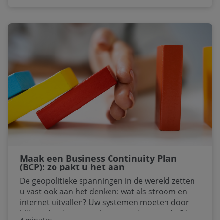
Nederland ligt aan het Amerikaanse digitale
infuus, waarbij een wispelturige president aan
de kraan draait. Europese leiders sturen aan op
technologische onafhankelijkheid: we moeten
van dat infuus af, zo klinkt het steeds luider.
Maak een Business Continuity Plan
(BCP): zo pakt u het aan
De geopolitieke spanningen in de wereld zetten
u vast ook aan het denken: wat als stroom en
internet uitvallen? Uw systemen moeten door
blijven draaien, maar hoe organiseert u dat? In
4 minutes