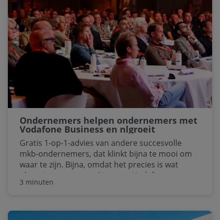
Ondernemers helpen ondernemers met
Vodafone Business en nlgroeit
Gratis 1-op-1-advies van andere succesvolle
mkb-ondernemers, dat klinkt bijna te mooi om
waar te zijn. Bijna, omdat het precies is wat
nlgroeit in samenwerking met Vodafone
3 minuten
Business mogelijk maakt. ‘Veel ondernemers
lopen tegen min of meer dezelfde uitdagingen
aan, dus die kunnen elkaar daar heel goed mee
helpen,’ zegt Saskia van Roode van nlgroeit.