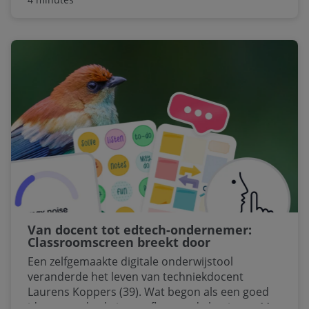
een bedrijfscontinuïteitsplan (BCP). Daarin
beschrijft u hoe uw bedrijf moet reageren op
verstorende gebeurtenissen, om te zorgen dat
uw business niet wordt geraakt. Lees hier de zes
stappen voor een optimaal BCP.
Van docent tot edtech-ondernemer:
Classroomscreen breekt door
Een zelfgemaakte digitale onderwijstool
veranderde het leven van techniekdocent
Laurens Koppers (39). Wat begon als een goed
idee veranderde in een florerende business. Met