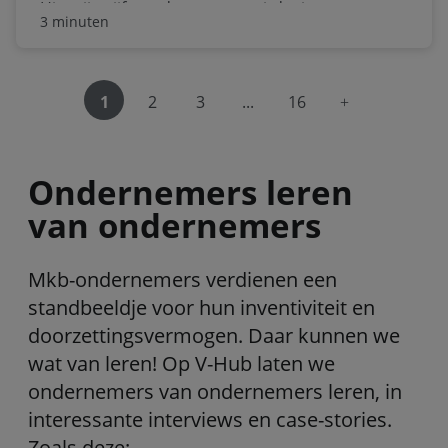
Hier zijn vijf van de grootste uitdagingen, en een
3 minuten
gratis te downloaden checklist voor
probleemdiagnose en oplossingszoeker om u
vooruit te helpen.
navigeer naar 
1
2
3
...
16
Ondernemers leren
van ondernemers
Mkb-ondernemers verdienen een
standbeeldje voor hun inventiviteit en
doorzettingsvermogen. Daar kunnen we
wat van leren! Op V-Hub laten we
ondernemers van ondernemers leren, in
interessante interviews en case-stories.
Zoals deze: