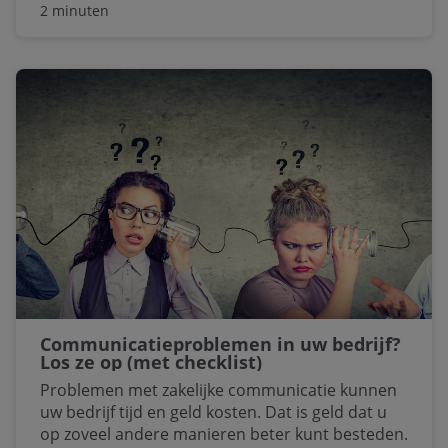
2 minuten
het digitale product Classroomscreen bedient
Laurens inmiddels circa 450.000 docenten
wereldwijd.
Communicatieproblemen in uw bedrijf?
Los ze op (met checklist)
Problemen met zakelijke communicatie kunnen
uw bedrijf tijd en geld kosten. Dat is geld dat u
op zoveel andere manieren beter kunt besteden.