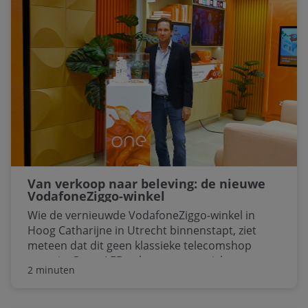
Van verkoop naar beleving: de nieuwe
VodafoneZiggo-winkel
Wie de vernieuwde VodafoneZiggo-winkel in
Hoog Catharijne in Utrecht binnenstapt, ziet
meteen dat dit geen klassieke telecomshop
meer is. Grote LED-schermen, een tickertape
2 minuten
met Ziggo en Vodafone aan de gevel en een
aparte ruimte voor het loyaliteitsprogramma.
Alles is gericht op beleving. “Met die insteek