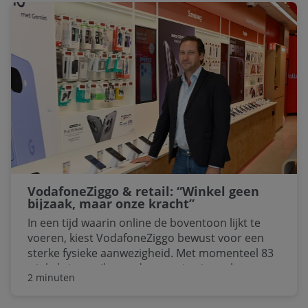
hebben we het echt van de grond af
opgebouwd”, zegt Dennis Kleinloog, Directeur
B2C Sales bij VodafoneZiggo. “Een converged
shopping experience: mobiel, breedband,
internet, tv. Alles komt helemaal samen in ons
nieuwe concept.”
VodafoneZiggo & retail: “Winkel geen
bijzaak, maar onze kracht”
In een tijd waarin online de boventoon lijkt te
voeren, kiest VodafoneZiggo bewust voor een
sterke fysieke aanwezigheid. Met momenteel 83
winkels is retail voor de organisatie veel meer
2 minuten
dan een verkoopkanaal alleen. “Het is sales,
service en uithangbord in één”, zegt Dennis