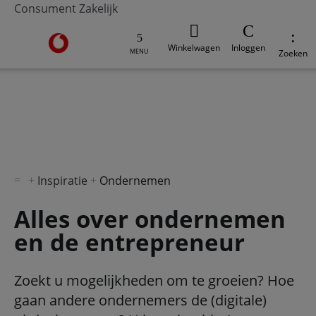
Consument
Zakelijk
Ga naar de Vodafone homepage
Winkelwagen
Inloggen
MENU
Zoeken
V-Hub
Moderne werkplek
Veilig werken
Digi
Inspiratie
Ondernemen
Alles over ondernemen
en de entrepreneur
Zoekt u mogelijkheden om te groeien? Hoe
gaan andere ondernemers de (digitale)