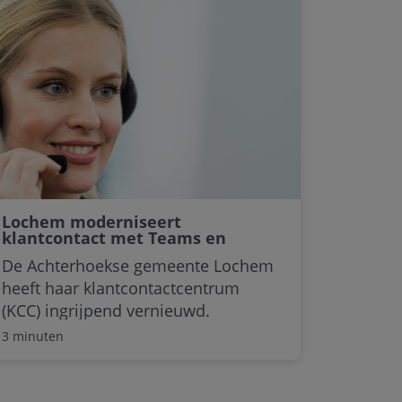
maximaliseren, websitecrashes te
voorkomen en goed op te vallen in
de hevige concurrentie van dit
wereldwijde winkelevenement.
Lochem moderniseert
klantcontact met Teams en
Vodafone storm
De Achterhoekse gemeente Lochem
heeft haar klantcontactcentrum
(KCC) ingrijpend vernieuwd.
Dankzij Vodafone Calling – bellen via
3 minuten
Microsoft Teams – en het
cloudplatform storm van Vodafone
Business en Content