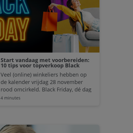
we de beste manieren om in contact
te komen met de ‘werknemer van de
toekomst’.
Start vandaag met voorbereiden:
10 tips voor topverkoop Black
Friday
Veel (online) winkeliers hebben op
de kalender vrijdag 28 november
rood omcirkeld. Black Friday, dé dag
van het jaar om de verkopen te
4 minutes
boosten! Hoe laat u uw zaak
maximaal profiteren van Black
Friday? V-Hub biedt u 10 tips van
experts om online verkopen te