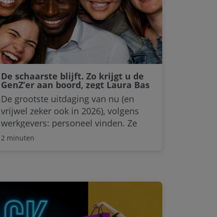
moment.”
De schaarste blijft. Zo krijgt u de
GenZ’er aan boord, zegt Laura Bas
De grootste uitdaging van nu (en
vrijwel zeker ook in 2026), volgens
werkgevers: personeel vinden. Ze
hebben moeite met het ‘vinden en
2 minuten
binden’ van de nieuwe talenten van
nu en straks. Hoe krijgt u de GenZ’er
aan boord - gewild en gevreesd als
ze voor sommigen zijn? Met Laura
Bas, auteur van de GenZclopedie,
tacklen we de fabels en verkennen