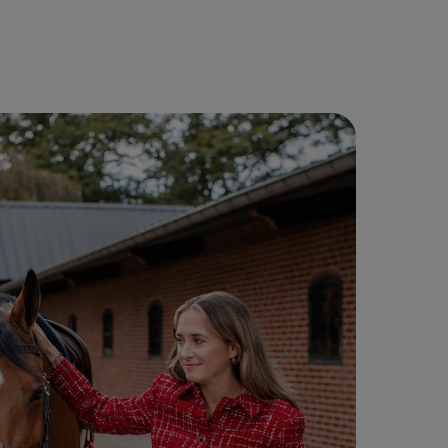
Guru beschikken de medewerkers
ar rechts door de lijst
nu over een moderne, geïntegreerde
omgeving. Het resultaat:
eenvoudiger beheer, meer inzicht en
behoud van het persoonlijke contact
waar Lochem zoveel waarde aan
hecht.