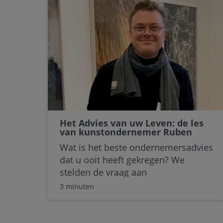
van te maken.
Het Advies van uw Leven: de les
van kunstondernemer Ruben
Bunder
Wat is het beste ondernemersadvies
dat u ooit heeft gekregen? We
stelden de vraag aan
kunstondernemer Ruben Bunder, in
3 minuten
het kader van 'Het Advies van uw
Leven'. Zijn antwoord: “Zoek een
baan!”