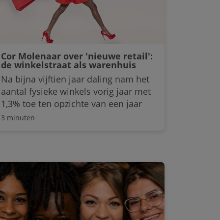
Cor Molenaar over 'nieuwe retail':
de winkelstraat als warenhuis
Na bijna vijftien jaar daling nam het
aantal fysieke winkels vorig jaar met
1,3% toe ten opzichte van een jaar
eerder. Toch heeft de retail het
3 minuten
lastig. Zowel de ruim 13.000
kledingwinkels als andere sectoren
zullen zich opnieuw moeten
uitvinden om de consument te
blijven aantrekken. Retail wordt
traditioneel onderschat, stelt
retailexpert . “Het is een van de
moeilijkste vakken, vooral op dit