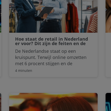
Hoe staat de retail in Nederland
er voor? Dit zijn de feiten en de
cijfers
De Nederlandse staat op een
kruispunt. Terwijl online omzetten
met 6 procent stijgen en de
detailhandel als geheel groeit,
4 minuten
verdwijnen er relatief veel fysieke
winkels. Online groeit harder dan
fysiek. En dan de arbeidsmarkt:
vacatures dalen met 25 procent,
terwijl concurrentie verscherpt. Dit
zijn de cijfers en de trends.