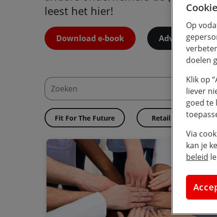
Cookie
leest het hier!
Op vodaf
geperson
Download e-book
Advies
verbeter
doelen g
Klik op 
liever n
goed te 
toepass
Fit For The Future
Retail
On
Via cook
kan je k
beleid
le
Acce