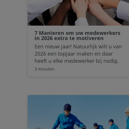
7 Manieren om uw medewerkers
in 2026 extra te motiveren
Een nieuw jaar! Natuurlijk wilt u van
2026 een topjaar maken en daar
heeft u elke medewerker bij nodig.
Hoe motiveert u uw medewerkers
3 minuten
om meteen in januari de draad weer
op te pakken, nieuwe plannen te
maken en – waarom niet – het liefst
zelfs een tandje bij te zetten? Deze 7
tips gaan het verschil maken!