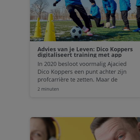
Advies van je Leven: Dico Koppers
digitaliseert training met app
In 2020 besloot voormalig Ajacied
Dico Koppers een punt achter zijn
profcarrière te zetten. Maar de
voetballerij achter zich laten? No
2 minuten
way. Sinds 2021 staat Koppers
opgesteld bij de voetbalschool FC
Pro in Woerden. En in het najaar van
2025 lanceerde hij de FC Pro-app
waarmee hij jeugd- en
amateurvoetbaltrainingen leuker én