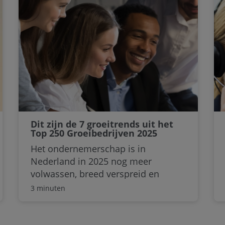
markt en dankt haar vader voor zijn
‘Advies van je Leven’.
Dit zijn de 7 groeitrends uit het
Top 250 Groeibedrijven 2025
onderzoek
Het ondernemerschap is in
Nederland in 2025 nog meer
volwassen, breed verspreid en
impactgericht geworden. Groei is
3 minuten
niet langer het privilege van jonge
scaleups, maar van bedrijven die
jarenlang bouwen aan hun