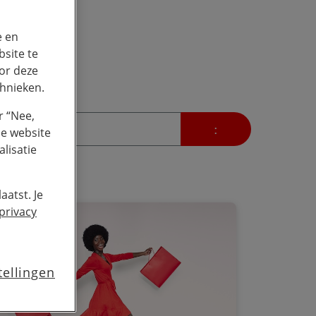
e en
site te
or deze
chnieken.
r “Nee,
de website
lisatie
aatst. Je
privacy
tellingen