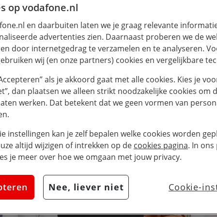
s op vodafone.nl
one.nl en daarbuiten laten we je graag relevante informati
aliseerde advertenties zien. Daarnaast proberen we de web
en door internetgedrag te verzamelen en te analyseren. Vo
ebruiken wij (en onze partners) cookies en vergelijkbare te
“Accepteren” als je akkoord gaat met alle cookies. Kies je voo
iet”, dan plaatsen we alleen strikt noodzakelijke cookies om 
laten werken. Dat betekent dat we geen vormen van persona
en.
line verkopen
ie instellingen kan je zelf bepalen welke cookies worden gepl
euze altijd wijzigen of intrekken op de
cookies pagina
. In ons
es je meer over hoe we omgaan met jouw privacy.
pteren
Nee, liever niet
Cookie-ins