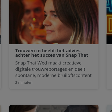
Trouwen in beeld: het advies
achter het succes van Snap That
Wed
Snap That Wed maakt creatieve
digitale trouwreportages en deelt
spontane, moderne bruiloftscontent
via Instagram. Ondernemer Caroline
2 minuten
Krouwel richt zich met haar bedrijf
op het feest, de details en
persoonlijke interacties van de
trouwdag. Ze vond een gat in de