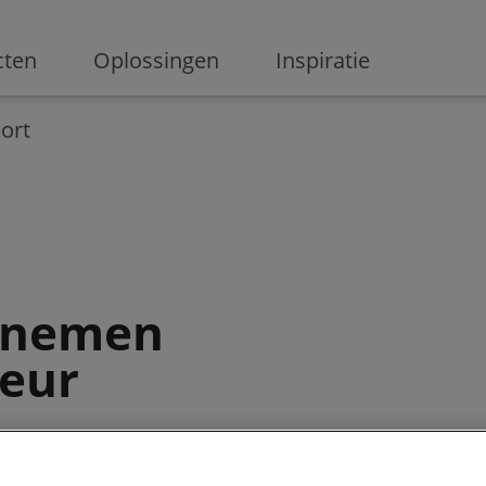
ge
cten
Oplossingen
Inspiratie
Digitalisering
Ondernemen
Digital marketing
Innovati
ort
ernemen
neur
ien? Hoe gaan
uitdagingen aan? U