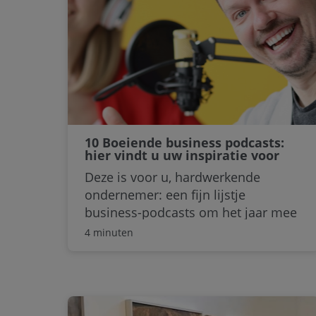
doeltreffender maakt.
10 Boeiende business podcasts:
hier vindt u uw inspiratie voor
2026!
Deze is voor u, hardwerkende
ondernemer: een fijn lijstje
business-podcasts om het jaar mee
uit te luiden. Inspiratie en brandstof
4 minuten
voor 2026! Van marketing tot
finance en van sales tot cyber
security: deze 10 titels brengen u op
nieuwe ideeën om er een knaljaar