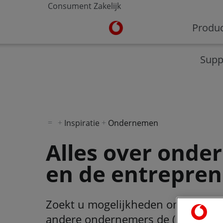
Consument
Zakelijk
Ga naar de Vodafone homepa
Produ
V-Hub
Moderne werkplek
Veilig werken
Supp
Inspiratie
Ondernemen
Alles over ond
en de entrepre
Zoekt u mogelijkheden om te groe
andere ondernemers de (digitale) 